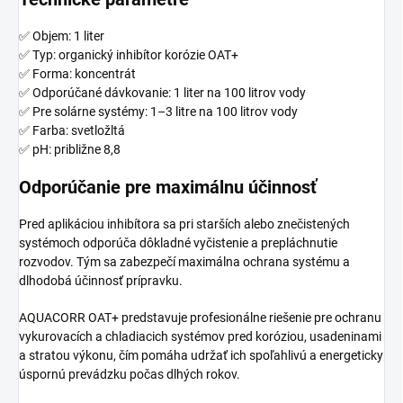
✅ Objem: 1 liter
✅ Typ: organický inhibítor korózie OAT+
✅ Forma: koncentrát
✅ Odporúčané dávkovanie: 1 liter na 100 litrov vody
✅ Pre solárne systémy: 1–3 litre na 100 litrov vody
✅ Farba: svetložltá
✅ pH: približne 8,8
Odporúčanie pre maximálnu účinnosť
Pred aplikáciou inhibítora sa pri starších alebo znečistených
systémoch odporúča dôkladné vyčistenie a prepláchnutie
rozvodov. Tým sa zabezpečí maximálna ochrana systému a
dlhodobá účinnosť prípravku.
AQUACORR OAT+ predstavuje profesionálne riešenie pre ochranu
vykurovacích a chladiacich systémov pred koróziou, usadeninami
a stratou výkonu, čím pomáha udržať ich spoľahlivú a energeticky
úspornú prevádzku počas dlhých rokov.