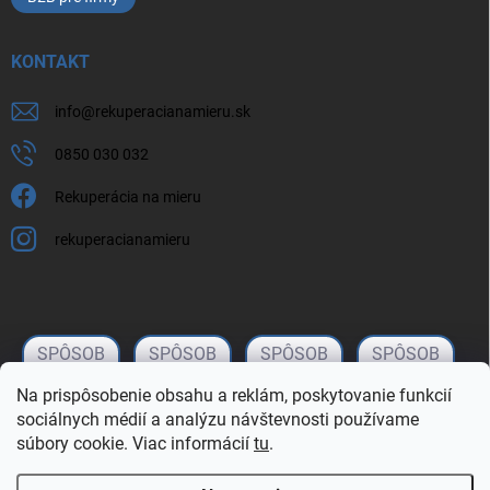
KONTAKT
info
@
rekuperacianamieru.sk
0850 030 032
Rekuperácia na mieru
rekuperacianamieru
Na prispôsobenie obsahu a reklám, poskytovanie funkcií
sociálnych médií a analýzu návštevnosti používame
súbory cookie. Viac informácií
tu
.