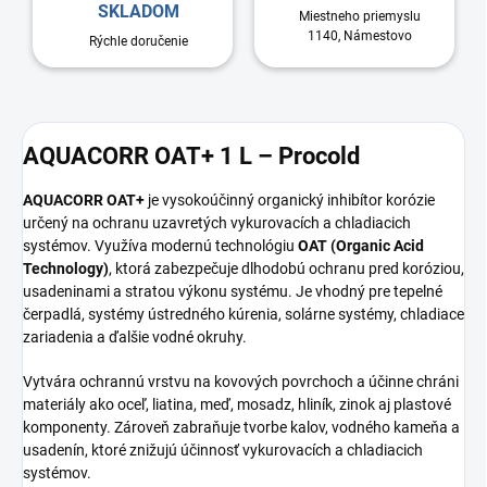
SKLADOM
Miestneho priemyslu
1140, Námestovo
Rýchle doručenie
AQUACORR OAT+ 1 L – Procold
AQUACORR OAT+
je vysokoúčinný organický inhibítor korózie
určený na ochranu uzavretých vykurovacích a chladiacich
systémov. Využíva modernú technológiu
OAT (Organic Acid
Technology)
, ktorá zabezpečuje dlhodobú ochranu pred koróziou,
usadeninami a stratou výkonu systému. Je vhodný pre tepelné
čerpadlá, systémy ústredného kúrenia, solárne systémy, chladiace
zariadenia a ďalšie vodné okruhy.
Vytvára ochrannú vrstvu na kovových povrchoch a účinne chráni
materiály ako oceľ, liatina, meď, mosadz, hliník, zinok aj plastové
komponenty. Zároveň zabraňuje tvorbe kalov, vodného kameňa a
usadenín, ktoré znižujú účinnosť vykurovacích a chladiacich
systémov.