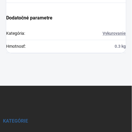
Dodatočné parametre
Kategória
:
Vykurovanie
Hmotnosť
:
0.3 kg
Z
á
p
ä
t
i
KATEGÓRIE
e