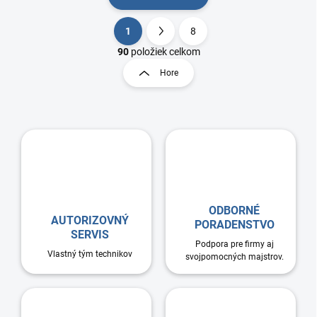
1
8
O
S
v
t
90
položiek celkom
l
r
Hore
á
á
d
n
a
k
c
o
i
e
v
p
a
r
n
v
i
k
e
y
ODBORNÉ
AUTORIZOVNÝ
v
PORADENSTVO
SERVIS
ý
Podpora pre firmy aj
p
Vlastný tým technikov
svojpomocných majstrov.
i
s
u