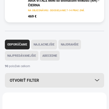
ARIA VITALE MINI so snímačom vlhkosti (RH) -
ČIERNA
NA OBJEDNÁVKU. ODOSIELANIE 7-14 PRAC.DNÍ.
469 €
R
a
ODPORÚČAME
NAJLACNEJŠIE
NAJDRAHŠIE
d
e
NAJPREDÁVANEJŠIE
ABECEDNE
n
i
90
položiek celkom
e
p
OTVORIŤ FILTER
r
o
d
V
u
ý
k
p
t