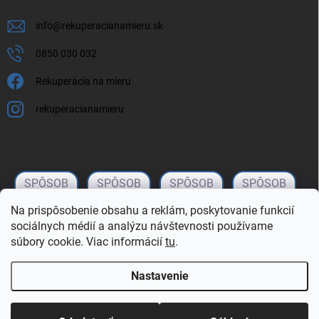
info
@
rekuperacianamieru.sk
0850 030 032
Rekuperácia na mieru
rekuperacianamieru
Na prispôsobenie obsahu a reklám, poskytovanie funkcií
sociálnych médií a analýzu návštevnosti používame
súbory cookie. Viac informácií
tu
.
Nastavenie
Copyright 2026
rekuperacianamieru.sk
. Všetky práva vyhradené.
Upraviť
nastavenie cookies