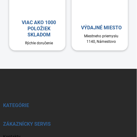
VIAC AKO 1000
VÝDAJNÉ MIESTO
POLOŽIEK
SKLADOM
Miestneho priemyslu
1140, Námestovo
Rýchle doručenie
Z
á
p
ä
t
i
KATEGÓRIE
e
ZÁKAZNÍCKY SERVIS
Kontakty