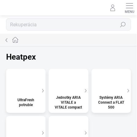
Prejsť
na
obsah
Hľadať
Domov
Heatpex
Jednotky ARIA
Systémy ARIA
UltraFresh
VITALE a
Connect a FLAT
potrubie
VITALE compact
500