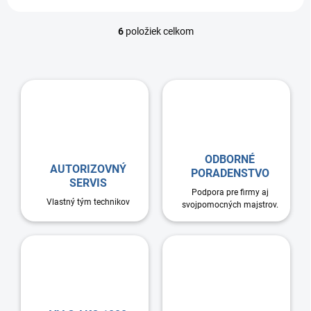
6
položiek celkom
O
v
l
á
d
a
c
i
e
p
ODBORNÉ
r
AUTORIZOVNÝ
PORADENSTVO
v
SERVIS
Podpora pre firmy aj
k
Vlastný tým technikov
svojpomocných majstrov.
y
v
ý
p
i
s
u