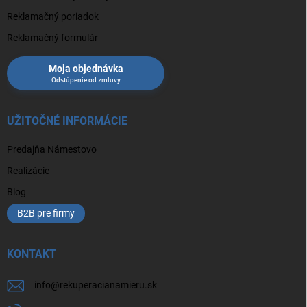
Reklamačný poriadok
Reklamačný formulár
Moja objednávka
UŽITOČNÉ INFORMÁCIE
Predajňa Námestovo
Realizácie
Blog
B2B pre firmy
KONTAKT
info
@
rekuperacianamieru.sk