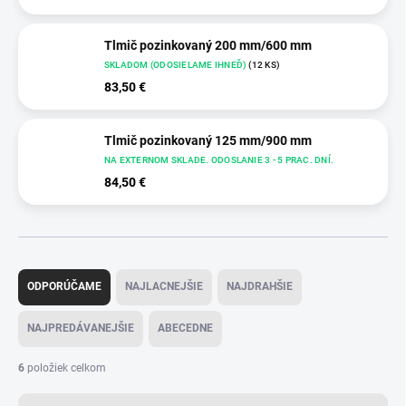
Tlmič pozinkovaný 200 mm/600 mm
SKLADOM (ODOSIELAME IHNEĎ)
(12 KS)
83,50 €
Tlmič pozinkovaný 125 mm/900 mm
NA EXTERNOM SKLADE. ODOSLANIE 3 - 5 PRAC. DNÍ.
84,50 €
R
a
ODPORÚČAME
NAJLACNEJŠIE
NAJDRAHŠIE
d
e
NAJPREDÁVANEJŠIE
ABECEDNE
n
i
6
položiek celkom
e
p