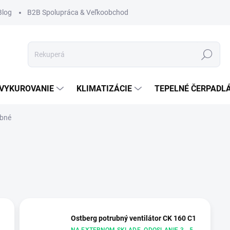
Blog
B2B Spolupráca & Veľkoobchod
Hľadať
VYKUROVANIE
KLIMATIZÁCIE
TEPELNÉ ČERPADL
ubné
Ostberg potrubný ventilátor CK 160 C1
NA EXTERNOM SKLADE. ODOSLANIE 3 - 5