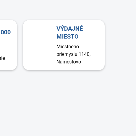
VÝDAJNÉ
1000
MIESTO
Miestneho
priemyslu 1140,
nie
Námestovo