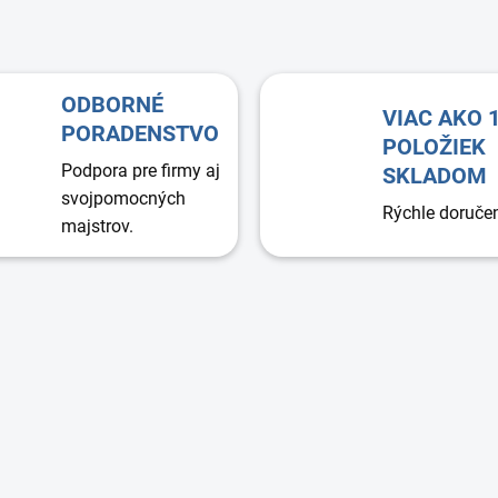
O
v
l
á
d
ODBORNÉ
VIAC AKO 
a
PORADENSTVO
c
POLOŽIEK
i
Podpora pre firmy aj
SKLADOM
e
svojpomocných
p
Rýchle doruče
majstrov.
r
v
k
y
v
ý
p
i
s
u