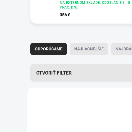
NA EXTERNOM SKLADE. ODOSLANIE 3 - 5
PRAC. DNÍ.
356 €
R
a
ODPORÚČAME
NAJLACNEJŠIE
NAJDRA
d
e
n
i
OTVORIŤ FILTER
e
p
V
r
ý
o
p
d
i
u
s
k
p
t
r
o