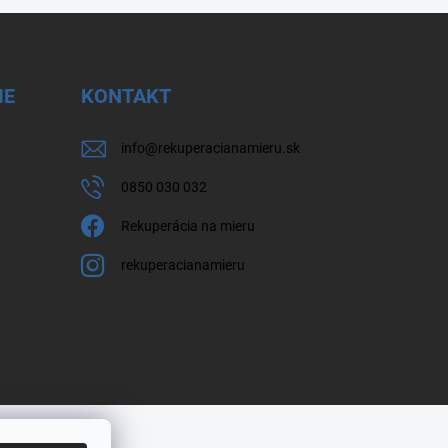
IE
KONTAKT
info
@
rekuperacianamieru.sk
0850 030 032
Rekuperácia na mieru
rekuperacianamieru