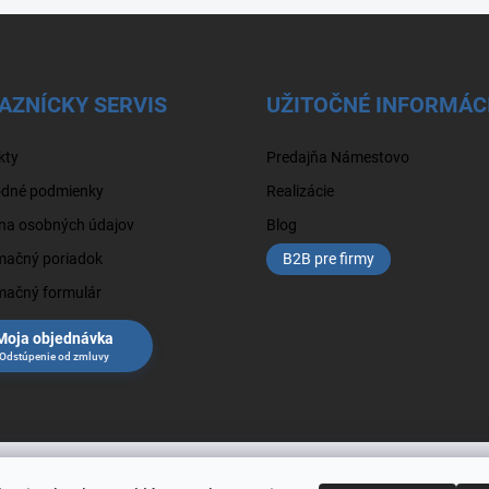
AZNÍCKY SERVIS
UŽITOČNÉ INFORMÁC
kty
Predajňa Námestovo
dné podmienky
Realizácie
na osobných údajov
Blog
mačný poriadok
B2B pre firmy
mačný formulár
Moja objednávka