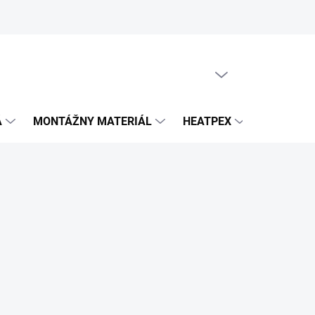
PRÁZDNY KOŠÍK
NÁKUPNÝ
KOŠÍK
Á
MONTÁŽNY MATERIÁL
HEATPEX