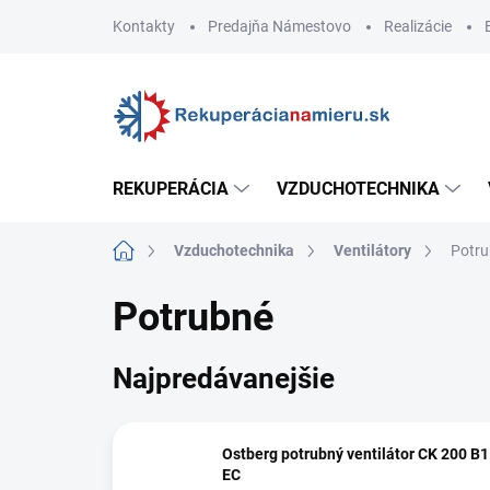
Prejsť
Kontakty
Predajňa Námestovo
Realizácie
na
obsah
REKUPERÁCIA
VZDUCHOTECHNIKA
Domov
Vzduchotechnika
Ventilátory
Potr
Potrubné
Najpredávanejšie
Ostberg potrubný ventilátor CK 200 B1
EC