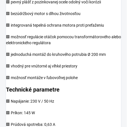
🟩 pevný plášť z pozinkovanej ocele odolný voči korózii
🟩 bezúdržbový motor s dlhou životnosťou
🟩 integrovaná tepelná ochrana motora proti preťaženiu
🟩 možnosť regulácie otáčok pomocou transformátorového alebo
elektronického regulátora
🟩 jednoduchá montáž do kruhového potrubia Ø 200 mm
🟩 vhodný pre vnútorné aj vlhké priestory
🟩 možnosť montáže v ľubovoľnej polohe
Technické parametre
🟩 Napájanie: 230 V / 50 Hz
🟩 Príkon: 145 W
🟩 Prúdová spotreba: 0,63 A