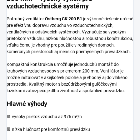
vzduchotechnické systémy
Potrubný ventilátor
Östberg CK 200 B1
je výkonné riešenie určené
pre efektívnu dopravu vzduchu vo vzduchotechnických,
ventilačných a odsávacích systémoch. Vyznačuje sa vysokým
prietokom vzduchu, nízkou hlučnosťou a robustnou konštrukciou,
vďaka čomu je vhodný pre použitie v rodinných domoch,
komerčných priestoroch aj menších priemyselných prevádzkach.
Kompaktná konštrukcia umožňuje jednoduchú montáž do
kruhových vzduchovodov s priemerom 200 mm. Ventilátor je
možné inštalovať v akejkoľvek polohe a je vhodný aj do vlhkého
prostredia. Kvalitný motor s bezúdržbovými guľôčkovými
ložiskami zabezpečuje dlhú životnosť a spoľahlivú prevádzku.
Hlavné výhody
🟩 vysoký prietok vzduchu až 976 m³/h
🟩 nízka hlučnosť pre komfortnú prevádzku