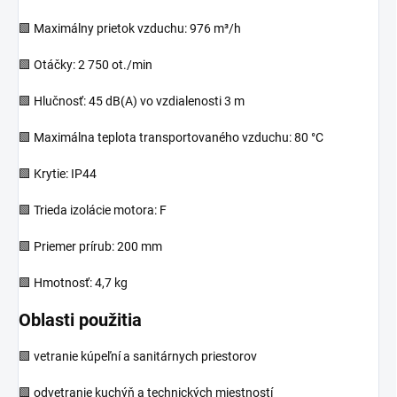
🟩 Maximálny prietok vzduchu: 976 m³/h
🟩 Otáčky: 2 750 ot./min
🟩 Hlučnosť: 45 dB(A) vo vzdialenosti 3 m
🟩 Maximálna teplota transportovaného vzduchu: 80 °C
🟩 Krytie: IP44
🟩 Trieda izolácie motora: F
🟩 Priemer prírub: 200 mm
🟩 Hmotnosť: 4,7 kg
Oblasti použitia
🟩 vetranie kúpeľní a sanitárnych priestorov
🟩 odvetranie kuchýň a technických miestností