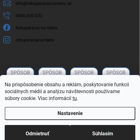
info
@
rekuperacianamieru.sk
0850 030 032
Rekuperácia na mieru
rekuperacianamieru
Na prispôsobenie obsahu a reklám, poskytovanie funkcií
sociálnych médií a analýzu návštevnosti používame
súbory cookie. Viac informácií
tu
.
Nastavenie
Copyright 2026
rekuperacianamieru.sk
. Všetky práva vyhradené.
Upraviť
nastavenie cookies
Odmietnuť
Súhlasím