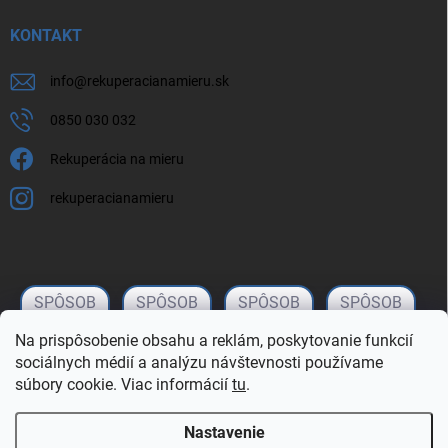
KONTAKT
info
@
rekuperacianamieru.sk
0850 030 032
Rekuperácia na mieru
rekuperacianamieru
Na prispôsobenie obsahu a reklám, poskytovanie funkcií
sociálnych médií a analýzu návštevnosti používame
súbory cookie. Viac informácií
tu
.
Nastavenie