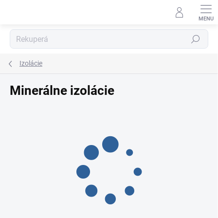
Prejsť
na
obsah
Hľadať
Izolácie
Minerálne izolácie