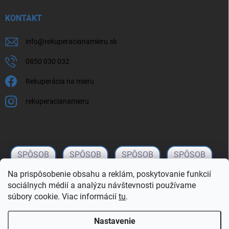
KONTAKT
info
@
rekuperacianamieru.sk
0850 030 032
Rekuperácia na mieru
rekuperacianamieru
Na prispôsobenie obsahu a reklám, poskytovanie funkcií
sociálnych médií a analýzu návštevnosti používame
súbory cookie. Viac informácií
tu
.
Nastavenie