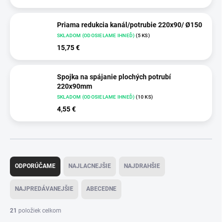
Priama redukcia kanál/potrubie 220x90/ Ø150
SKLADOM (ODOSIELAME IHNEĎ)
(5 KS)
15,75 €
Spojka na spájanie plochých potrubí
220x90mm
SKLADOM (ODOSIELAME IHNEĎ)
(10 KS)
4,55 €
R
a
ODPORÚČAME
NAJLACNEJŠIE
NAJDRAHŠIE
d
e
NAJPREDÁVANEJŠIE
ABECEDNE
n
i
21
položiek celkom
e