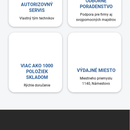
e
y
ODBORNÉ
AUTORIZOVNÝ
v
PORADENSTVO
SERVIS
ý
Podpora pre firmy aj
p
Vlastný tým technikov
svojpomocných majstrov.
i
s
u
VIAC AKO 1000
VÝDAJNÉ MIESTO
POLOŽIEK
SKLADOM
Miestneho priemyslu
1140, Námestovo
Rýchle doručenie
Z
á
p