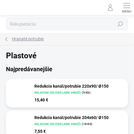
Prejsť
na
obsah
Hľadať
Hranaté potrubie
Plastové
Najpredávanejšie
Redukcia kanál/potrubie 220x90/ Ø150
SKLADOM (ODOSIELAME IHNEĎ)
(9 KS)
15,40 €
Redukcia kanál/potrubie 204x60/ Ø150
SKLADOM (ODOSIELAME IHNEĎ)
(18 KS)
7,55 €