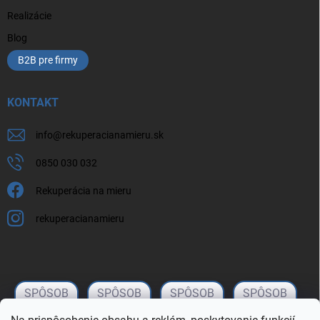
Realizácie
Blog
B2B pre firmy
KONTAKT
info
@
rekuperacianamieru.sk
0850 030 032
Rekuperácia na mieru
rekuperacianamieru