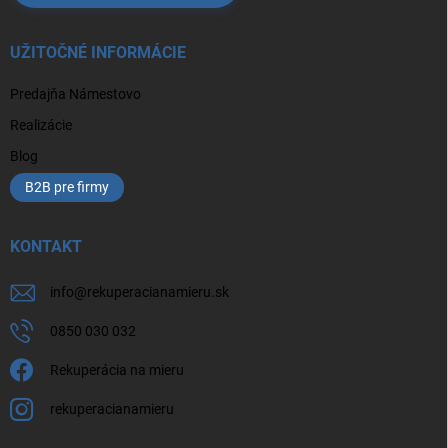
UŽITOČNÉ INFORMÁCIE
Predajňa Námestovo
Realizácie
Blog
B2B pre firmy
KONTAKT
info
@
rekuperacianamieru.sk
0850 030 032
Rekuperácia na mieru
rekuperacianamieru