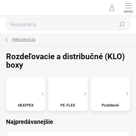
Prejsť
na
obsah
Hľadať
Rekuperácia
Rozdeľovacie a distribučné (KLO)
boxy
HEATPEX
PE-FLEX
Pozinkové
Najpredávanejšie