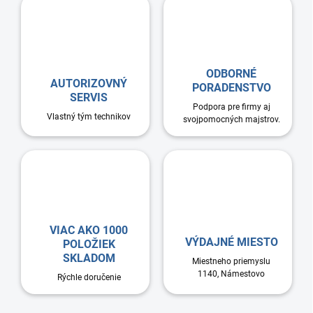
e
v
p
a
r
n
v
i
k
e
y
ODBORNÉ
AUTORIZOVNÝ
v
PORADENSTVO
SERVIS
ý
Podpora pre firmy aj
p
Vlastný tým technikov
svojpomocných majstrov.
i
s
u
VIAC AKO 1000
VÝDAJNÉ MIESTO
POLOŽIEK
SKLADOM
Miestneho priemyslu
1140, Námestovo
Rýchle doručenie