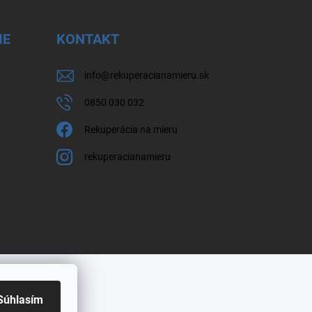
IE
KONTAKT
info
@
rekuperacianamieru.sk
0850 030 032
Rekuperácia na mieru
rekuperacianamieru
Súhlasím