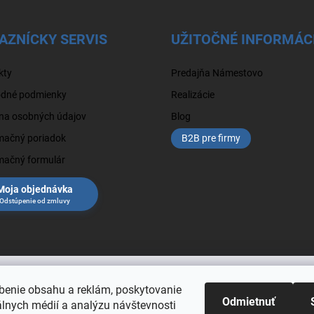
AZNÍCKY SERVIS
UŽITOČNÉ INFORMÁC
kty
Predajňa Námestovo
dné podmienky
Realizácie
na osobných údajov
Blog
mačný poriadok
B2B pre firmy
mačný formulár
Moja objednávka
benie obsahu a reklám, poskytovanie
Odmietnuť
álnych médií a analýzu návštevnosti