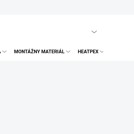
PRÁZDNY KOŠÍK
NÁKUPNÝ
KOŠÍK
Á
MONTÁŽNY MATERIÁL
HEATPEX