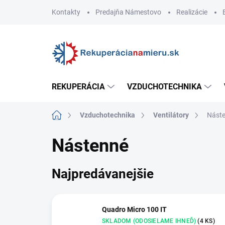
Prejsť
Kontakty
Predajňa Námestovo
Realizácie
na
obsah
REKUPERÁCIA
VZDUCHOTECHNIKA
Domov
Vzduchotechnika
Ventilátory
Nást
Nástenné
Najpredávanejšie
Quadro Micro 100 IT
SKLADOM (ODOSIELAME IHNEĎ)
(4 KS)