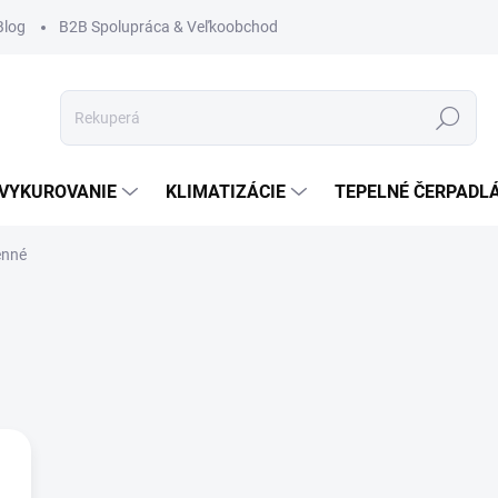
Blog
B2B Spolupráca & Veľkoobchod
Hľadať
VYKUROVANIE
KLIMATIZÁCIE
TEPELNÉ ČERPADL
enné