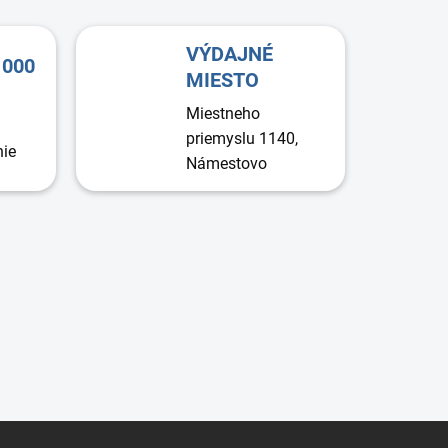
VÝDAJNÉ
1000
MIESTO
Miestneho
priemyslu 1140,
nie
Námestovo