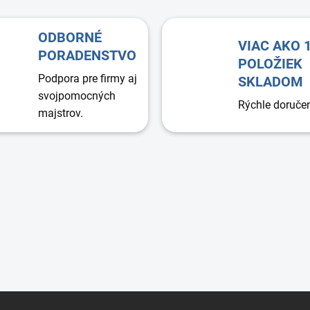
l
á
d
ODBORNÉ
VIAC AKO 
a
PORADENSTVO
c
POLOŽIEK
i
Podpora pre firmy aj
SKLADOM
e
svojpomocných
p
Rýchle doruče
majstrov.
r
v
k
y
v
ý
p
i
s
u