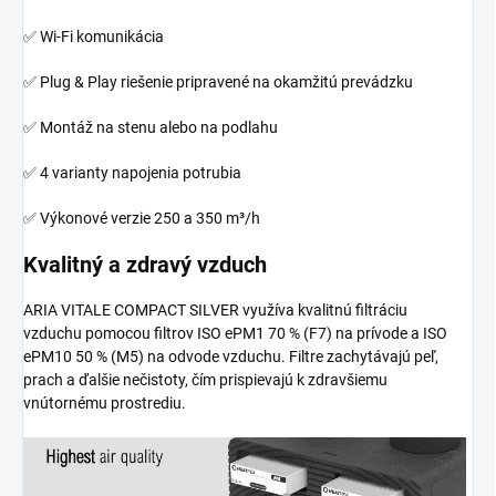
✅ Wi-Fi komunikácia
✅ Plug & Play riešenie pripravené na okamžitú prevádzku
✅ Montáž na stenu alebo na podlahu
✅ 4 varianty napojenia potrubia
✅ Výkonové verzie 250 a 350 m³/h
Kvalitný a zdravý vzduch
ARIA VITALE COMPACT SILVER využíva kvalitnú filtráciu
vzduchu pomocou filtrov ISO ePM1 70 % (F7) na prívode a ISO
ePM10 50 % (M5) na odvode vzduchu. Filtre zachytávajú peľ,
prach a ďalšie nečistoty, čím prispievajú k zdravšiemu
vnútornému prostrediu.