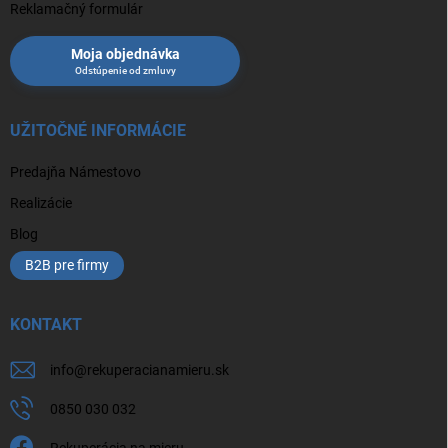
Reklamačný formulár
Moja objednávka
UŽITOČNÉ INFORMÁCIE
Predajňa Námestovo
Realizácie
Blog
B2B pre firmy
KONTAKT
info
@
rekuperacianamieru.sk
0850 030 032
Rekuperácia na mieru