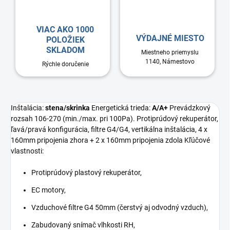
VIAC AKO 1000
VÝDAJNÉ MIESTO
POLOŽIEK
SKLADOM
Miestneho priemyslu
1140, Námestovo
Rýchle doručenie
Inštalácia:
stena/skrinka
Energetická trieda:
A/A+
Prevádzkový
rozsah 106-270 (min./max. pri 100Pa). Protiprúdový rekuperátor,
ľavá/pravá konfigurácia, filtre G4/G4, vertikálna inštalácia, 4 x
160mm pripojenia zhora + 2 x 160mm pripojenia zdola Kľúčové
vlastnosti:
Protiprúdový plastový rekuperátor,
EC motory,
Vzduchové filtre G4 50mm (čerstvý aj odvodný vzduch),
Zabudovaný snímač vlhkosti RH,