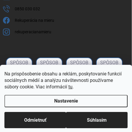
0850 030 032
Rekuperácia na mieru
rekuperacianamieru
Na prispôsobenie obsahu a reklám, poskytovanie funkcií
sociálnych médií a analýzu návštevnosti používame
súbory cookie. Viac informácií
tu
.
Nastavenie
Copyright 2026
rekuperacianamieru.sk
. Všetky práva vyhradené.
Upraviť
nastavenie cookies
Odmietnuť
Súhlasím
Vytvoril Shoptet