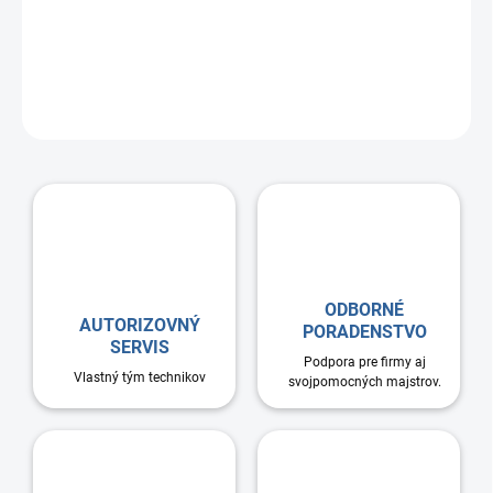
Protiprúdový plastový rekuperátor, ľavá/pravá konfigurácia.
Vertikálna inštalácia, vhodná pre montáž do skrinky 60x60cm.
Pripojenia -4xd160mm zhora + 2xd160mm zdola. Vzduchové filtre
G4 50mm. Zabudovaný snímač vlhkosti RH. Zabudovaný ovládací
panel. Voliteľný entalpický rekuperátor. EC motor
ODBORNÉ
AUTORIZOVNÝ
PORADENSTVO
SERVIS
Podpora pre firmy aj
Vlastný tým technikov
svojpomocných majstrov.