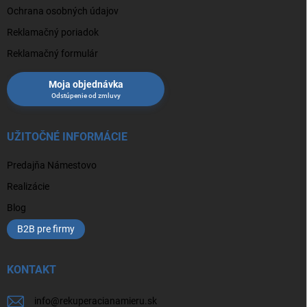
Ochrana osobných údajov
Reklamačný poriadok
Reklamačný formulár
Moja objednávka
UŽITOČNÉ INFORMÁCIE
Predajňa Námestovo
Realizácie
Blog
B2B pre firmy
KONTAKT
info
@
rekuperacianamieru.sk