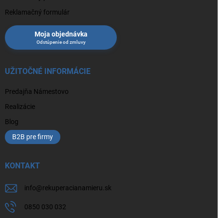
Reklamačný formulár
Moja objednávka
UŽITOČNÉ INFORMÁCIE
Predajňa Námestovo
Realizácie
Blog
B2B pre firmy
KONTAKT
info
@
rekuperacianamieru.sk
0850 030 032