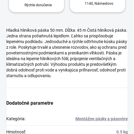
1140, Námestovo
Rýchle doručenie
Hladká hliníková páska 50 mm. Dĺžka: 45 m Čistá hliníková páska.
Jedna strana potiahnutá lepidlom. Ľahko sa prispôsobuje
lepenému podkladu. Jednoduché a rýchle odtrhnutie kúsku pásky
z role. Poskytuje trvalé a utesnenie rozvodov, ako aj ochranu pred
poveternostnými podmienkami a prenikaním vlhkosti. Páska je
ideálna na lepenie hliníkových fólií, pripojenie ventilačných a
klimatizačných potrubí. Výhodou produktu je predovšetkým
dobrá odolnosť proti vode a vynikajúca priľnavosť, odolnosť proti
starnutiu a odlupovaniu.
Dodatočné parametre
Kategória
:
Montážne pásky a pásoviny
Hmotnosť
:
0.5 kg