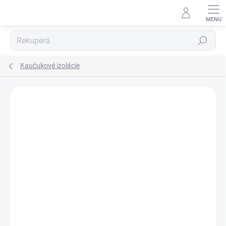
Prejsť
na
obsah
Hľadať
Kaučukové izolácie