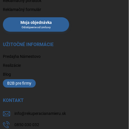
Reklamačný poriadok
Reklamačný formulár
Moja objednávka
UŽITOČNÉ INFORMÁCIE
Predajňa Námestovo
Realizácie
Blog
B2B pre firmy
KONTAKT
info
@
rekuperacianamieru.sk
0850 030 032