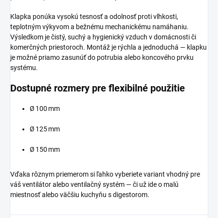
Klapka ponúka vysokú tesnosť a odolnosť proti vlhkosti,
teplotným výkyvom a bežnému mechanickému namáhaniu.
Výsledkom je čistý, suchý a hygienický vzduch v domácnosti či
komerčných priestoroch. Montáž je rýchla a jednoduchá — klapku
je možné priamo zasunúť do potrubia alebo koncového prvku
systému.
Dostupné rozmery pre flexibilné použitie
Ø 100 mm
Ø 125 mm
Ø 150 mm
Vďaka rôznym priemerom si ľahko vyberiete variant vhodný pre
váš ventilátor alebo ventilačný systém — či už ide o malú
miestnosť alebo väčšiu kuchyňu s digesto­rom.