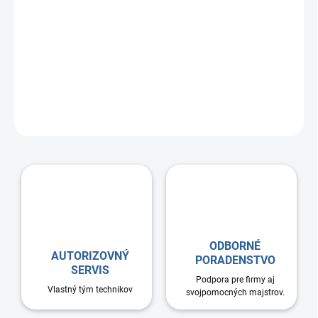
Naša parotesná spätná klapka s magnetom je navrhnutá ako
spoľahlivé riešenie pre ventilačné systémy — či už ide o odsávanie
pár, rekuperáciu alebo bežné vzduchotechnické rozvody.
Automatický magnetický uzáver sa pri vypnutí ventilátora
okamžite zatvorí, čím zabráni spätnému prúdeniu vzduchu,
prenikaniu pachov, vlhkosti alebo dymu do miestnosti.
ODBORNÉ
AUTORIZOVNÝ
PORADENSTVO
SERVIS
Podpora pre firmy aj
Vlastný tým technikov
svojpomocných majstrov.