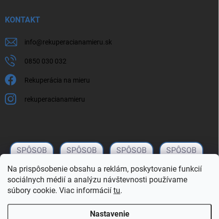
KONTAKT
info
@
rekuperacianamieru.sk
0850 030 032
Rekuperácia na mieru
rekuperacianamieru
Na prispôsobenie obsahu a reklám, poskytovanie funkcií
sociálnych médií a analýzu návštevnosti používame
súbory cookie. Viac informácií
tu
.
Nastavenie