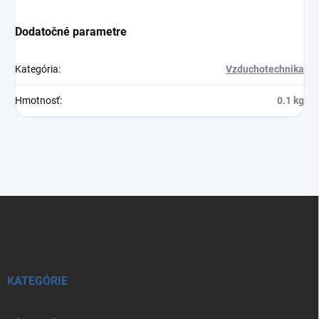
Dodatočné parametre
Kategória
:
Vzduchotechnika
Hmotnosť
:
0.1 kg
Z
á
p
ä
t
i
KATEGÓRIE
e