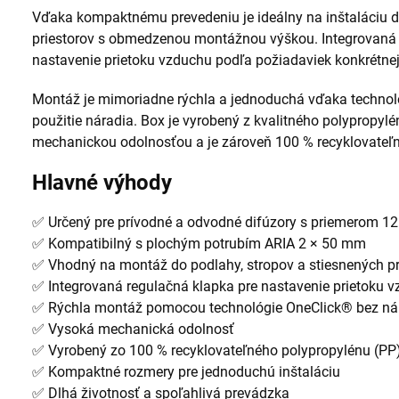
Vďaka kompaktnému prevedeniu je ideálny na inštaláciu d
priestorov s obmedzenou montážnou výškou. Integrovaná 
nastavenie prietoku vzduchu podľa požiadaviek konkrétnej
Montáž je mimoriadne rýchla a jednoduchá vďaka technoló
použitie náradia. Box je vyrobený z kvalitného polypropyl
mechanickou odolnosťou a je zároveň 100 % recyklovateľn
Hlavné výhody
✅ Určený pre prívodné a odvodné difúzory s priemerom 
✅ Kompatibilný s plochým potrubím ARIA 2 × 50 mm
✅ Vhodný na montáž do podlahy, stropov a stiesnených pr
✅ Integrovaná regulačná klapka pre nastavenie prietoku 
✅ Rýchla montáž pomocou technológie OneClick® bez ná
✅ Vysoká mechanická odolnosť
✅ Vyrobený zo 100 % recyklovateľného polypropylénu (PP
✅ Kompaktné rozmery pre jednoduchú inštaláciu
✅ Dlhá životnosť a spoľahlivá prevádzka