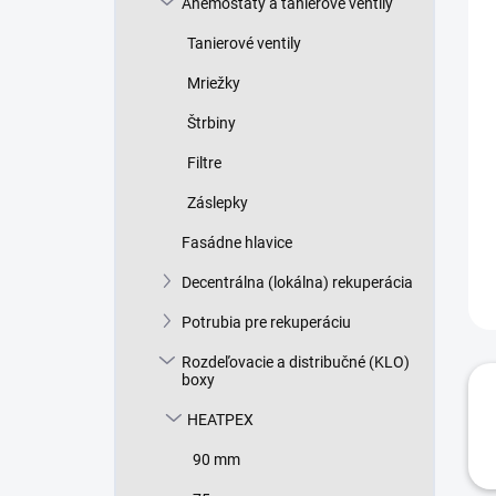
Anemostaty a tanierové ventily
e
l
Tanierové ventily
Mriežky
Štrbiny
Filtre
Záslepky
Fasádne hlavice
Decentrálna (lokálna) rekuperácia
Potrubia pre rekuperáciu
Rozdeľovacie a distribučné (KLO)
boxy
HEATPEX
90 mm