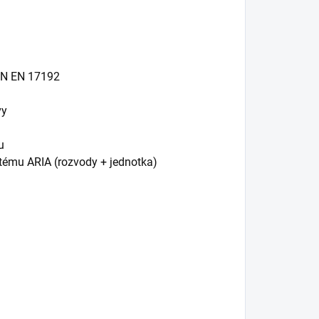
N EN 17192
vy
u
tému ARIA (rozvody + jednotka)