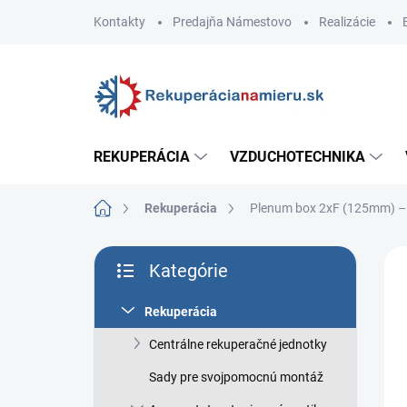
Prejsť
Kontakty
Predajňa Námestovo
Realizácie
na
obsah
REKUPERÁCIA
VZDUCHOTECHNIKA
Domov
Rekuperácia
Plenum box 2xF (125mm) –
B
ZNA
Kategórie
o
Preskočiť
č
kategórie
n
Rekuperácia
ý
Centrálne rekuperačné jednotky
p
a
Sady pre svojpomocnú montáž
n