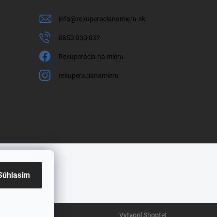
info
@
rekuperacianamieru.sk
0850 030 032
Rekuperácia na mieru
rekuperacianamieru
Súhlasím
Vytvoril Shoptet