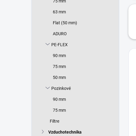
75 mm
63 mm
Flat (50 mm)
ADURO
PE-FLEX
90 mm
75 mm
50 mm
Pozinkové
90 mm
75 mm
Filtre
Vzduchotechnika