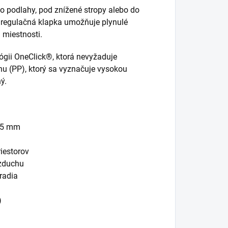
o podlahy, pod znížené stropy alebo do
regulačná klapka umožňuje plynulé
 miestnosti.
gii OneClick®, ktorá nevyžaduje
énu (PP), ktorý sa vyznačuje vysokou
ý.
125 mm
iestorov
vzduchu
radia
)