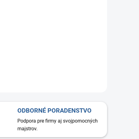
+
Pridať do košíka
 box ARIA FLAT 500 je súčasťou plochého vetracieho
u ARIA a slúži na montáž okrúhlych prívodných alebo
ých difúzorov s priemerom 125 mm. Je určený na
enie k plochému potrubiu ARIA s rozmerom 2 × 50 mm a
ečuje efektívnu distribúciu vzduchu v rekuperačných a
ačných systémoch.
ODBORNÉ PORADENSTVO
Podpora pre firmy aj svojpomocných
majstrov.