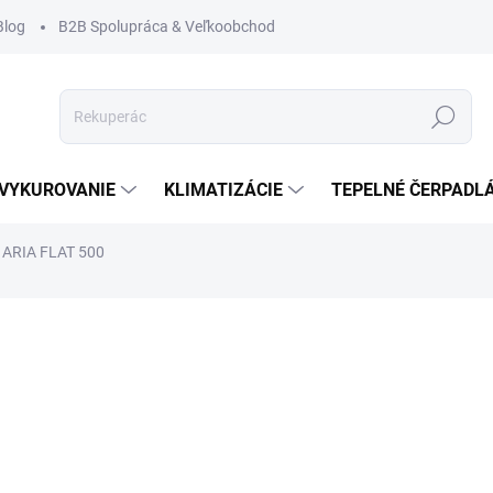
Blog
B2B Spolupráca & Veľkoobchod
Hľadať
VYKUROVANIE
KLIMATIZÁCIE
TEPELNÉ ČERPADL
 ARIA FLAT 500
ČKA:
HEATPEX
41,
33,41
Jednot
SKLA
cena: