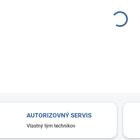
−
Plenum
systém
odvodn
pripoj
zabezp
ventil
AUTORIZOVNÝ SERVIS
Vlastný tým technikov