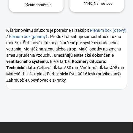
1140, Námestovo
Rýchle doručenie
K štrbinovému difúzoru je potrebné si zakúpiť
Plenum box (osový)
/
Plenum box (priamy)
. Produkt obsahuje samostatnú difúznu
mriežku. Štrbinové difúzory sú určené pre systémy riadeného
vetrania. Montáž na stenu alebo strop. Majú lopatky na zmenu
smeru prúdenia vzduchu.
Umožňujú estetické dokončenie
ventilačného systému.
Biela farba.
Rozmery difúzora:
Technické dáta:
Celková dĺžka: 530 mm Vnútorná dĺžka: 495 mm
Materiál: hliník + plast Farba: biela RAL 9016 lesk (práškovaný)
Zahrnuté: 4 upevňovacie skrutky
Z
á