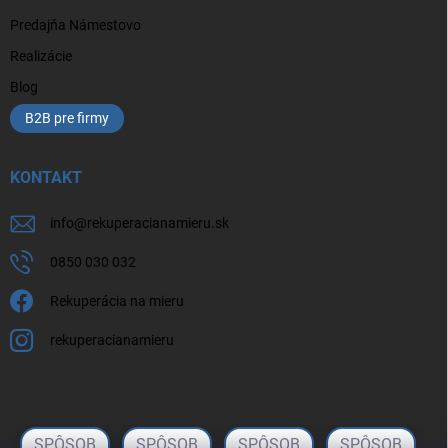
Predajňa Námestovo
Realizácie
Blog
B2B pre firmy
KONTAKT
info
@
rekuperacianamieru.sk
0850 030 032
Rekuperácia na mieru
rekuperacianamieru