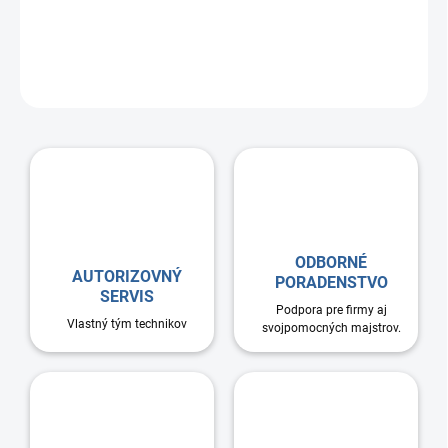
Vetrací komín chráni systém pred dažďom. Ochranné sito
dodatočne chráni pred vtákmi, hlodavcami a väčším hmyzom.
ODBORNÉ
AUTORIZOVNÝ
PORADENSTVO
SERVIS
Podpora pre firmy aj
Vlastný tým technikov
svojpomocných majstrov.