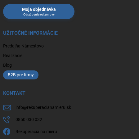
Moja objednávka
UŽITOČNÉ INFORMÁCIE
Predajňa Námestovo
Realizácie
Blog
B2B pre firmy
KONTAKT
info
@
rekuperacianamieru.sk
0850 030 032
Rekuperácia na mieru