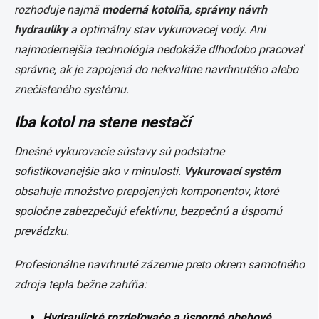
rozhoduje najmä
moderná kotolňa
,
správny návrh
hydrauliky
a optimálny stav vykurovacej vody. Ani
najmodernejšia technológia nedokáže dlhodobo pracovať
správne, ak je zapojená do nekvalitne navrhnutého alebo
znečisteného systému.
Iba kotol na stene nestačí
Dnešné vykurovacie sústavy sú podstatne
sofistikovanejšie ako v minulosti.
Vykurovací systém
obsahuje množstvo prepojených komponentov, ktoré
spoločne zabezpečujú efektívnu, bezpečnú a úspornú
prevádzku.
Profesionálne navrhnuté zázemie preto okrem samotného
zdroja tepla bežne zahŕňa:
Hydraulické rozdeľovače a úsporné obehové