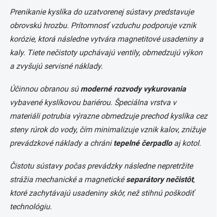
Prenikanie kyslíka do uzatvorenej sústavy predstavuje
obrovskú hrozbu. Prítomnosť vzduchu podporuje vznik
korózie, ktorá následne vytvára magnetitové usadeniny a
kaly. Tiete nečistoty upchávajú ventily, obmedzujú výkon
a zvyšujú servisné náklady.
Účinnou obranou sú
moderné rozvody vykurovania
vybavené kyslíkovou bariérou. Špeciálna vrstva v
materiáli potrubia výrazne obmedzuje prechod kyslíka cez
steny rúrok do vody, čím minimalizuje vznik kalov, znižuje
prevádzkové náklady a chráni
tepelné čerpadlo
aj kotol.
Čistotu sústavy počas prevádzky následne nepretržite
strážia mechanické a magnetické
separátory nečistôt
,
ktoré zachytávajú usadeniny skôr, než stihnú poškodiť
technológiu.