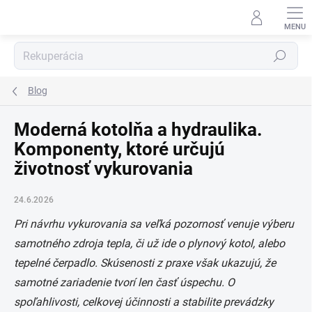
Prejsť
na
obsah
Hľadať
Blog
Moderná kotolňa a hydraulika.
Komponenty, ktoré určujú
životnosť vykurovania
24.6.2026
Pri návrhu vykurovania sa veľká pozornosť venuje výberu
samotného zdroja tepla, či už ide o plynový kotol, alebo
tepelné čerpadlo. Skúsenosti z praxe však ukazujú, že
samotné zariadenie tvorí len časť úspechu. O
spoľahlivosti, celkovej účinnosti a stabilite prevádzky