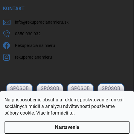
KONTAKT
info
@
rekuperacianamieru.sk
0850 030 032
Rekuperácia na mieru
rekuperacianamieru
Na prispôsobenie obsahu a reklám, poskytovanie funkcií
sociálnych médií a analýzu návštevnosti používame
súbory cookie. Viac informácií
tu
.
Nastavenie