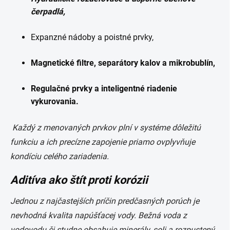
čerpadlá,
Expanzné nádoby a poistné prvky,
Magnetické filtre, separátory kalov a mikrobublín,
Regulačné prvky a inteligentné riadenie
vykurovania.
Každý z menovaných prvkov plní v systéme dôležitú
funkciu a ich precízne zapojenie priamo ovplyvňuje
kondíciu celého zariadenia.
Aditíva ako štít proti korózii
Jednou z najčastejších príčin predčasných porúch je
nevhodná kvalita napúšťacej vody. Bežná voda z
vodovodu či studne obsahuje minerály, soli a rozpustený