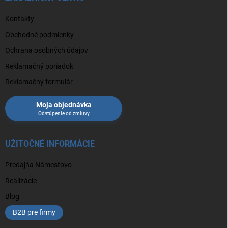
Kontakty
Obchodné podmienky
Ochrana osobných údajov
Reklamačný poriadok
Reklamačný formulár
Moja objednávka
UŽITOČNÉ INFORMÁCIE
Predajňa Námestovo
Realizácie
Blog
B2B pre firmy