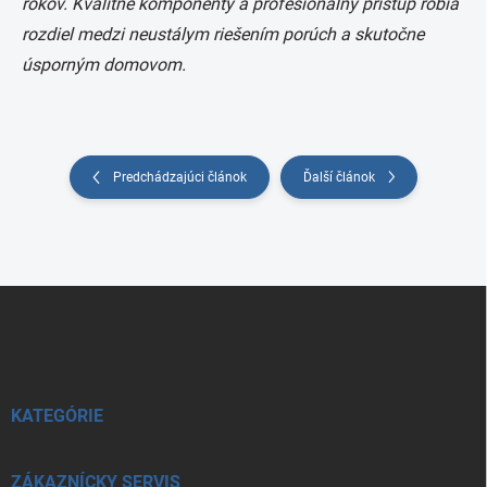
rokov. Kvalitné komponenty a profesionálny prístup robia
rozdiel medzi neustálym riešením porúch a skutočne
úsporným domovom.
Predchádzajúci článok
Ďalší článok
Z
á
p
ä
t
i
KATEGÓRIE
e
ZÁKAZNÍCKY SERVIS