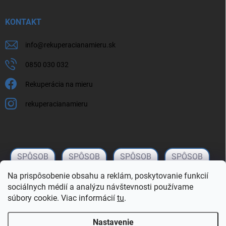
KONTAKT
info
@
rekuperacianamieru.sk
0850 030 032
Rekuperácia na mieru
rekuperacianamieru
Na prispôsobenie obsahu a reklám, poskytovanie funkcií
sociálnych médií a analýzu návštevnosti používame
súbory cookie. Viac informácií
tu
.
Nastavenie