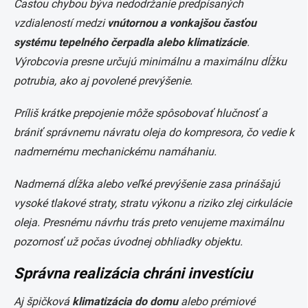
Častou chybou býva nedodržanie predpísaných
vzdialeností medzi
vnútornou a vonkajšou časťou
systému tepelného čerpadla alebo klimatizácie
.
Výrobcovia presne určujú minimálnu a maximálnu dĺžku
potrubia, ako aj povolené prevýšenie.
Príliš krátke prepojenie môže spôsobovať hlučnosť a
brániť správnemu návratu oleja do kompresora, čo vedie k
nadmernému mechanickému namáhaniu.
Nadmerná dĺžka alebo veľké prevýšenie zasa prinášajú
vysoké tlakové straty, stratu výkonu a riziko zlej cirkulácie
oleja. Presnému návrhu trás preto venujeme maximálnu
pozornosť už počas úvodnej obhliadky objektu.
Správna realizácia chráni investíciu
Aj špičková
klimatizácia do domu
alebo prémiové