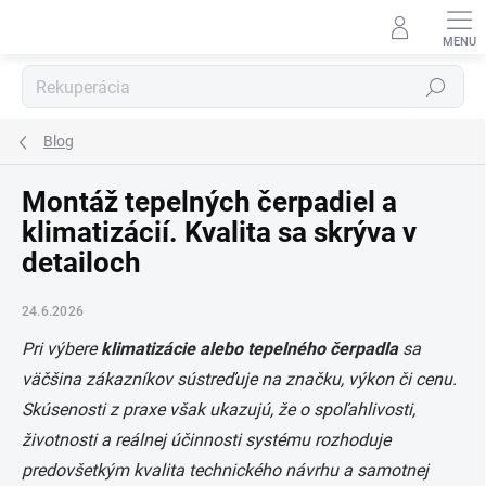
Prejsť
na
obsah
Hľadať
Blog
Montáž tepelných čerpadiel a
klimatizácií. Kvalita sa skrýva v
detailoch
24.6.2026
Pri výbere
klimatizácie alebo tepelného čerpadla
sa
väčšina zákazníkov sústreďuje na značku, výkon či cenu.
Skúsenosti z praxe však ukazujú, že o spoľahlivosti,
životnosti a reálnej účinnosti systému rozhoduje
predovšetkým kvalita technického návrhu a samotnej