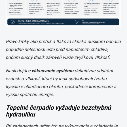
Práve kroky ako prefuk a tlaková skúška dusíkom odhalia
prípadné netesnosti ešte pred napustením chladiva,
pričom suchý dusík zároveň viaže zvyškovú vlhkosť.
Nasledujúce
vákuovanie systému
definitívne odstráni
vzduch a vlhkosť, ktoré by inak spôsobovali tvorbu
kyselín v chladiacom okruhu, poškodenie kompresora a
vyššiu spotrebu energie.
Tepelné čerpadlo vyžaduje bezchybnú
hydrauliku
Pri zariadeniach určených na vykurovanie a chladenie je